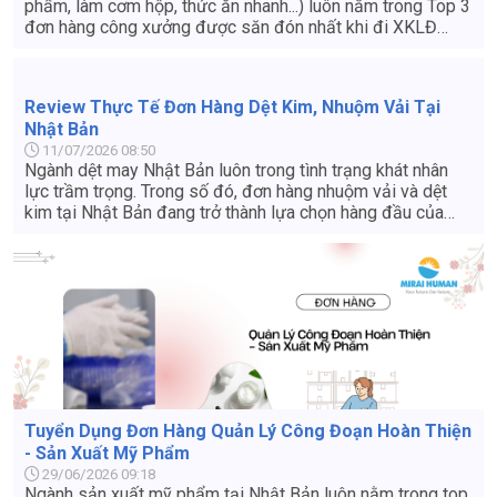
phẩm, làm cơm hộp, thức ăn nhanh...) luôn nằm trong Top 3
đơn hàng công xưởng được săn đón nhất khi đi XKLĐ
Nhật Bản. Nếu bạn đang băn khoăn có nên lựa chọn đơn
hàng này hay không, dưới đây là những lý do cốt lõi giải
mã sức hút của ngành chế biến đồ ăn sẵn tại Nhật
Review Thực Tế Đơn Hàng Dệt Kim, Nhuộm Vải Tại
Nhật Bản
11/07/2026 08:50
Ngành dệt may Nhật Bản luôn trong tình trạng khát nhân
lực trầm trọng. Trong số đó, đơn hàng nhuộm vải và dệt
kim tại Nhật Bản đang trở thành lựa chọn hàng đầu của
nhiều lao động Việt Nam nhờ mức thu nhập ổn định, việc
làm thêm nhiều và điều kiện tuyển dụng không quá khắt
khe. Nếu bạn đang tìm hiểu về công việc này để đi xuất
khẩu lao động Nhật Bản, bài viết dưới đây sẽ cung cấp
cho bạn cái nhìn thực tế và chi tiết nhất.
Tuyển Dụng Đơn Hàng Quản Lý Công Đoạn Hoàn Thiện
- Sản Xuất Mỹ Phẩm
29/06/2026 09:18
Ngành sản xuất mỹ phẩm tại Nhật Bản luôn nằm trong top