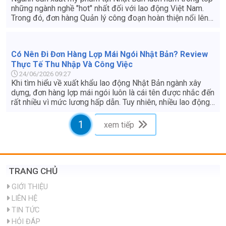
những ngành nghề "hot" nhất đối với lao động Việt Nam.
Trong đó, đơn hàng Quản lý công đoạn hoàn thiện nổi lên
như một điểm sáng nhờ môi trường làm việc sạch sẽ, công
việc không quá nặng nhọc và cơ hội thăng tiến tốt. Nếu bạn
đang tìm kiếm một công việc ổn định tại Nhật với mức
lương hấp dẫn, hãy cùng tìm hiểu chi tiết về đơn hàng này
qua bài viết dưới đây.
Có Nên Đi Đơn Hàng Lợp Mái Ngói Nhật Bản? Review
Thực Tế Thu Nhập Và Công Việc
24/06/2026 09:27
Khi tìm hiểu về xuất khẩu lao động Nhật Bản ngành xây
dựng, đơn hàng lợp mái ngói luôn là cái tên được nhắc đến
rất nhiều vì mức lương hấp dẫn. Tuy nhiên, nhiều lao động
vẫn còn e ngại: "Làm việc trên cao có nguy hiểm không?",
"Công việc có vất vả lắm không?" hay "Thu nhập thực tế
1
xem tiếp
nhận về là bao nhiêu?". Bài viết này sẽ review chi tiết và
khách quan nhất về đơn hàng lợp mái ngói ở Nhật Bản để
giúp bạn có cái nhìn chuẩn xác trước khi quyết định nộp hồ
sơ.