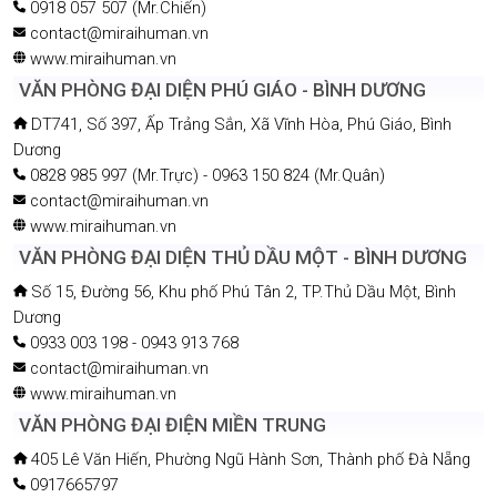
HỢP TÁC - LIÊN KẾT
VĂN PHÒNG ĐẠI DIỆN XUÂN HÒA - ĐỒNG NAI
Tổ 1, Ấp Xuân Hưng 5, Xuân Hòa, Đồng Nai
0918 057 507 (Mr.Chiến)
contact@miraihuman.vn
www.miraihuman.vn
VĂN PHÒNG ĐẠI DIỆN PHÚ GIÁO - BÌNH DƯƠNG
DT741, Số 397, Ấp Trảng Sắn, Xã Vĩnh Hòa, Phú Giáo, Bình
Dương
0828 985 997 (Mr.Trực) - 0963 150 824 (Mr.Quân)
contact@miraihuman.vn
www.miraihuman.vn
VĂN PHÒNG ĐẠI DIỆN THỦ DẦU MỘT - BÌNH DƯƠNG
Số 15, Đường 56, Khu phố Phú Tân 2, TP.Thủ Dầu Một, Bình
Dương
0933 003 198 - 0943 913 768