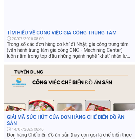
qua bài viết dưới đây.
TÌM HIỂU VỀ CÔNG VIỆC GIA CÔNG TRUNG TÂM
20/07/2026 08:00
Trong số các đơn hàng cơ khí đi Nhật, gia công trung tâm
(vận hành trung tâm gia công CNC - Machining Center)
luôn nằm trong top đầu những ngành nghề "khát" nhân lực
nhất. Đây được mệnh danh là đơn hàng "vàng" dành cho
lao động Việt Nam nhờ mức thu nhập hấp dẫn, môi trường
làm việc sạch sẽ, không tốn sức lực và cơ hội phát triển
nghề nghiệp vượt trội sau khi về nước. Vậy công việc gia
công trung tâm ở Nhật Bản cụ thể là làm gì? Điều kiện
tuyển dụng và mức lương thực tế ra sao? Hãy cùng tìm
hiểu chi tiết từ A-Z ngay trong bài viết này.
GIẢI MÃ SỨC HÚT CỦA ĐƠN HÀNG CHẾ BIẾN ĐỒ ĂN
SẴN
14/07/2026 08:46
Đơn hàng Chế biến đồ ăn sẵn (hay còn gọi là chế biến thực