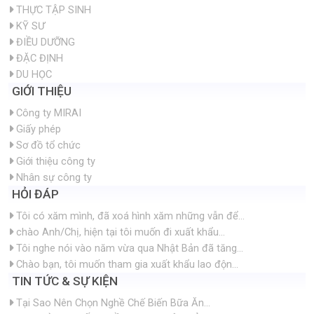
TRANG CHỦ
GIỚI THIỆU
LIÊN HỆ
TIN TỨC
HỎI ĐÁP
THỰC TẬP SINH
KỸ SƯ
ĐIỀU DƯỠNG
ĐẶC ĐỊNH
DU HỌC
GIỚI THIỆU
Công ty MIRAI
Giấy phép
Sơ đồ tổ chức
Giới thiệu công ty
Nhân sự công ty
HỎI ĐÁP
Tôi có xăm mình, đã xoá hình xăm những vẫn để...