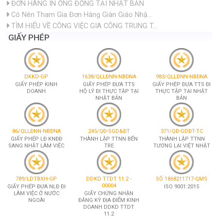
chào Anh/Chị, hiện tại tôi muốn đi xuất khẩu...
Tôi nghe nói vào năm vừa qua Nhật Bản đã tăng...
Chào bạn, tôi muốn tham gia xuất khẩu lao độn...
TIN TỨC & SỰ KIỆN
Tại Sao Nên Chọn Nghề Chế Biến Bữa Ăn...
ĐƠN HÀNG IN ỐNG ĐỒNG TẠI NHẬT BẢN
Có Nên Tham Gia Đơn Hàng Giàn Giáo Nhậ...
TÌM HIỂU VỀ CÔNG VIỆC GIA CÔNG TRUNG T...
GIẤY PHÉP
DKKD-GP
1638/QLLĐNN-NBĐNA
983/QLLĐNN-NBĐNA
GIẤY PHÉP KINH
GIẤY PHÉP ĐƯA TTS
GIẤY PHÉP ĐƯA TTS ĐI
DOANH
HỘ LÝ ĐI THỰC TẬP TẠI
THỰC TẬP TẠI NHẬT
NHẬT BẢN
BẢN
86/QLLĐNN-NBĐNA
245/QĐ-SGD&ĐT
371/QĐ-GDĐT-TC
GIẤY PHÉP LĐ KNĐĐ
THÀNH LẬP TTNN BẾN
THÀNH LẬP TTNN
SANG NHẬT LÀM VIỆC
TRE
TƯƠNG LẠI VIỆT NHẬT