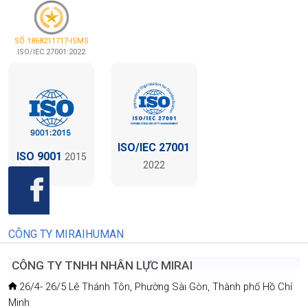
789/LDTBXH-GP
DDKD TTDT 11.2 -
SỐ 1868211717-QMS
00004
GIẤY PHÉP ĐƯA NLĐ ĐI
ISO 9001:2015
LÀM VIỆC Ở NƯỚC
GIẤY CHỨNG NHẬN
NGOÀI
ĐĂNG KÝ ĐỊA ĐIỂM KINH
DOANH DDKD TTDT
11.2
SỐ 1868211717-ISMS
ISO/IEC 27001:2022
ISO/IEC 27001
ISO 9001
2015
2022