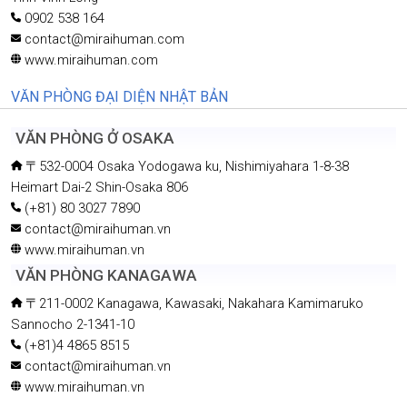
contact@miraihuman.vn
www.miraihumanvn
TRUNG TÂM NGOẠI NGỮ TƯƠNG LAI VIỆT - NHẬT
133D Võ Nguyên Giáp, Khu phố Bình Thành, Phường Bến Tre,
Tỉnh Vĩnh Long
0902 538 164
contact@miraihuman.com
www.miraihuman.com
VĂN PHÒNG ĐẠI DIỆN NHẬT BẢN
VĂN PHÒNG Ở OSAKA
〒532-0004 Osaka Yodogawa ku, Nishimiyahara 1-8-38
Heimart Dai-2 Shin-Osaka 806
(+81) 80 3027 7890
contact@miraihuman.vn
www.miraihuman.vn
VĂN PHÒNG KANAGAWA