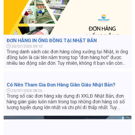
ĐƠN HÀNG IN ỐNG ĐỒNG TẠI NHẬT BẢN
30/07/2026 09:10
Trong danh sách các đơn hàng công xưởng tại Nhật, in ống
đồng luôn là cái tên nằm trong top "đơn hàng hot" được
nhiều lao động săn đón. Tuy nhiên, không ít bạn vẫn còn
thắc mắc: Công việc này có độc hại không? Có vất vả
không và mức lương thực nhận là bao nhiêu? Bài viết dưới
đây sẽ giải đáp chi tiết tất cả góc khuất và thực tế công
Có Nên Tham Gia Đơn Hàng Giàn Giáo Nhật Bản?
việc in ống đồng tại Nhật Bản giúp bạn đưa ra quyết định
25/07/2026 08:26
đúng đắn nhất.
Trong số các đơn hàng xây dựng đi XKLĐ Nhật Bản, đơn
hàng giàn giáo luôn nằm trong top những đơn hàng có số
lượng tuyển dụng lớn nhất và chi phí đi thấp nhất. Tuy
nhiên, nhiều lao động vẫn còn e ngại vì đóng mác "việc
nặng lương thấp". Liệu thực tế có phải như vậy? Có nên đi
đơn hàng giàn giáo Nhật Bản không? Hãy cùng tìm hiểu chi
tiết từ mức lương, chế độ đãi ngộ đến điều kiện thực tế