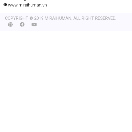
VĂN PHÒNG ĐẠI DIỆN AN GIANG
762, Quốc lộ 91, Khóm Vĩnh Hưng, Xã Vĩnh Thạnh Trung, Tỉnh
An Giang
0918 258233
contact@miraihuman.vn
www.miraihuman.vn
COPYRIGHT © 2019 MIRAIHUMAN. ALL RIGHT RESERVED.