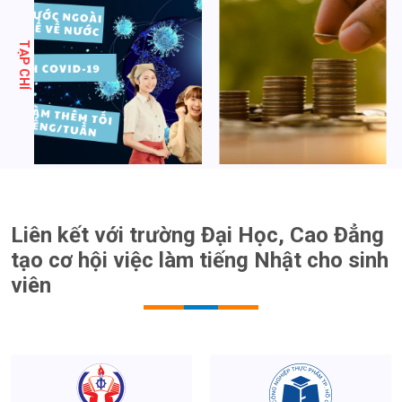
Trường ĐH Sư Phạm Kỹ
Trường ĐH Công Nghiệp
Thuật TP. HCM
Thực Phẩm HCM
ĐĂNG KÝ NGAY
ĐỂ NHẬN ĐƯỢC TƯ VẤN
CHI PHI PHÁT SINH