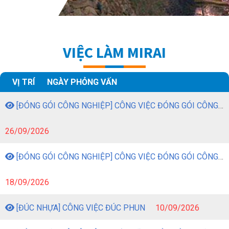
TẠI NHẬT BẢN
VIỆC LÀM MIRAI
VỊ TRÍ
NGÀY PHỎNG VẤN
[ĐÓNG GÓI CÔNG NGHIỆP] CÔNG VIỆC ĐÓNG GÓI CÔNG NGHIỆP
26/09/2026
[ĐÓNG GÓI CÔNG NGHIỆP] CÔNG VIỆC ĐÓNG GÓI CÔNG NGHIỆP
18/09/2026
[ĐÚC NHỰA] CÔNG VIỆC ĐÚC PHUN
10/09/2026