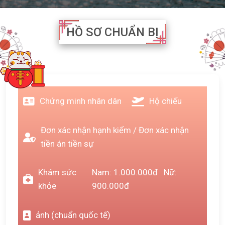
HỒ SƠ CHUẨN BỊ
Chứng minh nhân dân
Hộ chiếu
Đơn xác nhận hạnh kiểm / Đơn xác nhận
tiền án tiền sự
Khám sức
Nam: 1.000.000đ Nữ:
khỏe
900.000đ
ảnh (chuẩn quốc tế)