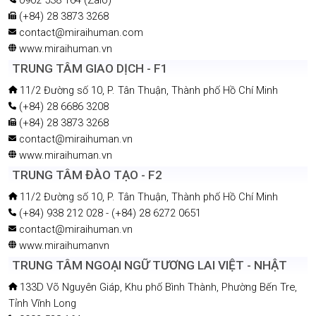
TRUNG TÂM NGOẠI NGỮ TƯƠNG LAI VIỆT - NHẬT
133D Võ Nguyên Giáp, Khu phố Bình Thành, Phường Bến Tre,
Tỉnh Vĩnh Long
0902 538 164
contact@miraihuman.com
www.miraihuman.com
VĂN PHÒNG ĐẠI DIỆN NHẬT BẢN
VĂN PHÒNG Ở OSAKA
〒532-0004 Osaka Yodogawa ku, Nishimiyahara 1-8-38
Heimart Dai-2 Shin-Osaka 806
(+81) 80 3027 7890
contact@miraihuman.vn
www.miraihuman.vn
VĂN PHÒNG KANAGAWA
〒211-0002 Kanagawa, Kawasaki, Nakahara Kamimaruko
Sannocho 2-1341-10
(+81)4 4865 8515