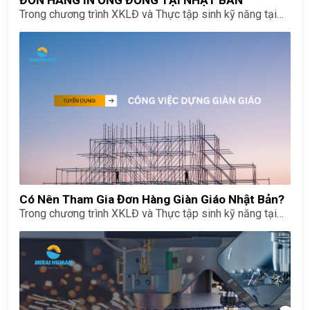
ĐƠN HÀNG IN ỐNG ĐỒNG TẠI NHẬT BẢN
Trong chương trình XKLĐ và Thực tập sinh kỹ năng tại
Nhật Bản, chế biến bữa ăn tại cơ sở y tế và phúc lợi hiện
là một trong những đơn hàng hot nhất đối với lao động
nữ nhờ điều kiện làm việc nhẹ nhàng, thu nhập ổn định và
nhiều ưu thế vượt trội.
Có Nên Tham Gia Đơn Hàng Giàn Giáo Nhật Bản?
Trong chương trình XKLĐ và Thực tập sinh kỹ năng tại
Nhật Bản, chế biến bữa ăn tại cơ sở y tế và phúc lợi hiện
là một trong những đơn hàng hot nhất đối với lao động
nữ nhờ điều kiện làm việc nhẹ nhàng, thu nhập ổn định và
nhiều ưu thế vượt trội.