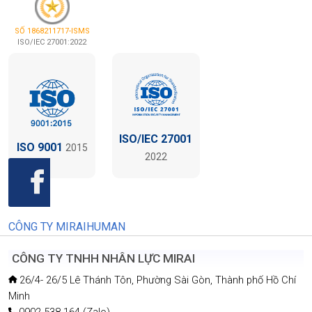
CÔNG TY TNHH NHÂN LỰC MIRAI
26/4- 26/5 Lê Thánh Tôn, Phường Sài Gòn, Thành phố Hồ Chí
Minh
0902 538 164 (Zalo)
(+84) 28 3873 3268
contact@miraihuman.com
www.miraihuman.vn
TRUNG TÂM GIAO DỊCH - F1
11/2 Đường số 10, P. Tân Thuận, Thành phố Hồ Chí Minh
(+84) 28 6686 3208
(+84) 28 3873 3268
contact@miraihuman.vn
www.miraihuman.vn
TRUNG TÂM ĐÀO TẠO - F2
11/2 Đường số 10, P. Tân Thuận, Thành phố Hồ Chí Minh
(+84) 938 212 028 - (+84) 28 6272 0651
contact@miraihuman.vn
www.miraihumanvn