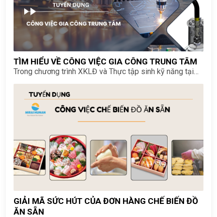
TÌM HIỂU VỀ CÔNG VIỆC GIA CÔNG TRUNG TÂM
Trong chương trình XKLĐ và Thực tập sinh kỹ năng tại
Nhật Bản, chế biến bữa ăn tại cơ sở y tế và phúc lợi hiện
là một trong những đơn hàng hot nhất đối với lao động
nữ nhờ điều kiện làm việc nhẹ nhàng, thu nhập ổn định và
nhiều ưu thế vượt trội.
GIẢI MÃ SỨC HÚT CỦA ĐƠN HÀNG CHẾ BIẾN ĐỒ
ĂN SẴN