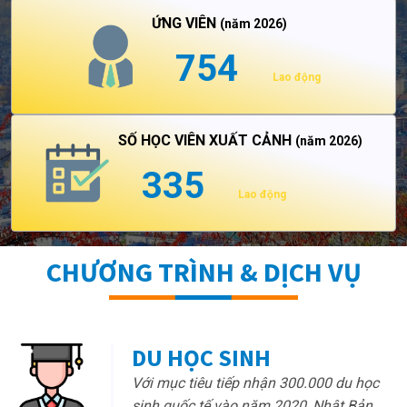
ỨNG VIÊN
(năm 2026)
754
Lao động
SỐ HỌC VIÊN XUẤT CẢNH
(năm 2026)
335
Lao động
CHƯƠNG TRÌNH & DỊCH VỤ
DU HỌC SINH
Với mục tiêu tiếp nhận 300.000 du học
sinh quốc tế vào năm 2020, Nhật Bản