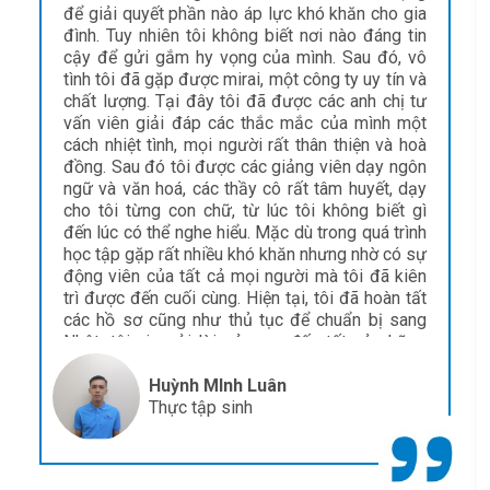
quan tâm và hổ trợ từ nơi khác thì đó sẽ là
nguồn động lực quý giá cho bạn vững bước hơn.
Từ những ngày đầu vừa bước chân vào Mirai,
tôi cảm thấy thật xa lạ và có cảm giác lo sợ. Tuy
nhiên, nhờ sự nhiệt tình của các anh chị tư vấn
viên cũng như sự ân cần của đội ngũ giảng viên
tôi đã cảm thấy tốt hơn. Đó là sự kiên nhẫn, ân
cần dạy từng con chữ. Chia sẽ những lo lắng khi
ngày đầu bước chân đến nơi xa lạ, chính những
điều đó đã tạo nên sự ấm áp cho tôi. Giờ đây,
tôi đã có công việc phù hợp, cuộc sống cũng
không còn bỡ ngỡ như ban đầu chính là nhờ vào
Mirai. Qua đây tôi xin gởi lời cảm ơn chân thành
nhất đến với Mirai, nơi đã giúp tôi tự tin và
trưởng thành như bây giờ.
Đặng Thị Yến Nhi
Điều dưỡng