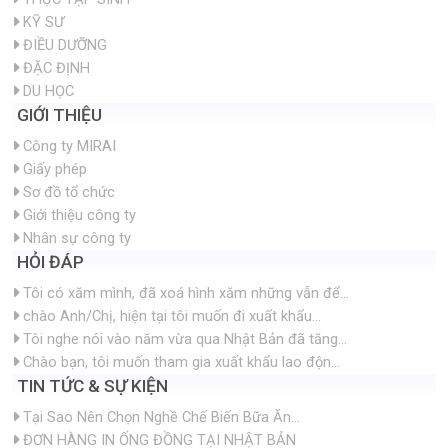
TIN TỨC & SỰ KIỆN
Tại Sao Nên Chọn Nghề Chế Biến Bữa Ăn...
ĐƠN HÀNG IN ỐNG ĐỒNG TẠI NHẬT BẢN
Có Nên Tham Gia Đơn Hàng Giàn Giáo Nhậ...
TÌM HIỂU VỀ CÔNG VIỆC GIA CÔNG TRUNG T...
GIẤY PHÉP
DKKD-GP
1638/QLLĐNN-NBĐNA
983/QLLĐNN-NBĐNA
GIẤY PHÉP KINH
GIẤY PHÉP ĐƯA TTS
GIẤY PHÉP ĐƯA TTS ĐI
DOANH
HỘ LÝ ĐI THỰC TẬP TẠI
THỰC TẬP TẠI NHẬT
NHẬT BẢN
BẢN
86/QLLĐNN-NBĐNA
245/QĐ-SGD&ĐT
371/QĐ-GDĐT-TC
GIẤY PHÉP LĐ KNĐĐ
THÀNH LẬP TTNN BẾN
THÀNH LẬP TTNN
SANG NHẬT LÀM VIỆC
TRE
TƯƠNG LẠI VIỆT NHẬT
789/LDTBXH-GP
DDKD TTDT 11.2 -
SỐ 1868211717-QMS
00004