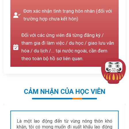
Đơn xác nhận tình trạng hôn nhân (đối với
trường hợp chưa kết hôn)
Đối với các ứng viên đã từng đăng ký /
tham gia đi làm việc / du học / giao lưu văn
hóa / du lịch /... tại nước ngoài, cần đem
theo toàn bộ hồ sơ liên quan.
CẢM NHẬN CỦA HỌC VIÊN
Thật khó khăn khi phải sống và làm việc trong
một môi trường xa lạ, nhưng nếu có được sự