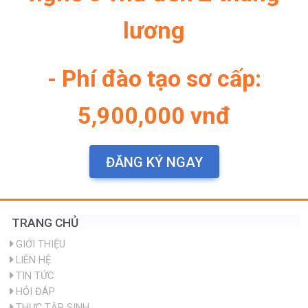
LIÊN HỆ
TIN TỨC
HỎI ĐÁP
THỰC TẬP SINH
KỸ SƯ
ĐIỀU DƯỠNG
ĐẶC ĐỊNH
DU HỌC
GIỚI THIỆU
Công ty MIRAI
Giấy phép
Sơ đồ tổ chức
Giới thiệu công ty
Nhân sự công ty
HỎI ĐÁP
Tôi có xăm mình, đã xoá hình xăm những vẫn để...
chào Anh/Chị, hiện tại tôi muốn đi xuất khẩu...
Tôi nghe nói vào năm vừa qua Nhật Bản đã tăng...
Chào bạn, tôi muốn tham gia xuất khẩu lao độn...