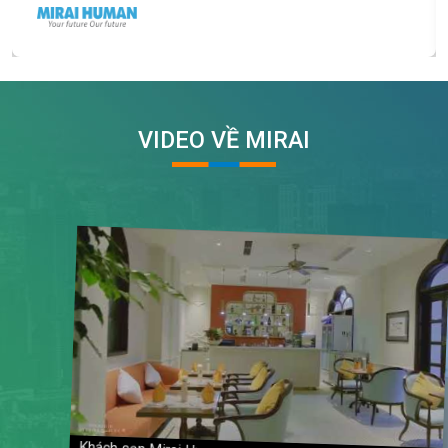
VIDEO VỀ MIRAI
ATV đến với - MiraiHuman - quá trình tuyển dụng nhân
Đài truyền hình Khánh Hòa đưa tin về đề án xuất khẩu la
Học viên Mirai
Mirai human ベトナム面接2
ATV đến với - MiraiHuman - quá trình tuyển dụng nhân
động