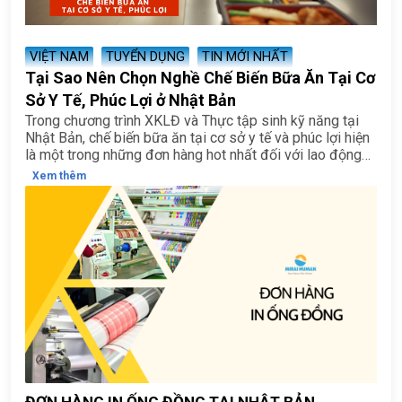
VIỆT NAM
TUYỂN DỤNG
TIN MỚI NHẤT
Tại Sao Nên Chọn Nghề Chế Biến Bữa Ăn Tại Cơ
Sở Y Tế, Phúc Lợi ở Nhật Bản
Trong chương trình XKLĐ và Thực tập sinh kỹ năng tại
Nhật Bản, chế biến bữa ăn tại cơ sở y tế và phúc lợi hiện
là một trong những đơn hàng hot nhất đối với lao động
nữ nhờ điều kiện làm việc nhẹ nhàng, thu nhập ổn định và
Xem thêm
nhiều ưu thế vượt trội.