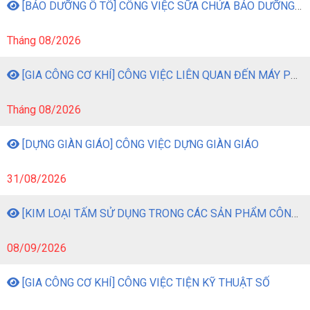
[BẢO DƯỠNG Ô TÔ] CÔNG VIỆC SỮA CHỬA BẢO DƯỠNG Ô TÔ
Tháng 08/2026
[GIA CÔNG CƠ KHÍ] CÔNG VIỆC LIÊN QUAN ĐẾN MÁY PHAY
Tháng 08/2026
[DỰNG GIÀN GIÁO] CÔNG VIỆC DỰNG GIÀN GIÁO
31/08/2026
[KIM LOẠI TẤM SỬ DỤNG TRONG CÁC SẢN PHẨM CÔNG NGHIỆP] CÔNG VIỆC GIA CÔNG KIM LOẠI TẤM BẰNG MÁY MÓC
08/09/2026
[GIA CÔNG CƠ KHÍ] CÔNG VIỆC TIỆN KỸ THUẬT SỐ