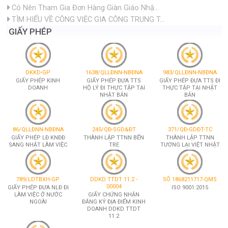
GIẤY PHÉP ĐƯA NLĐ ĐI
ISO 9001:2015
LÀM VIỆC Ở NƯỚC
GIẤY CHỨNG NHẬN
NGOÀI
ĐĂNG KÝ ĐỊA ĐIỂM KINH
DOANH DDKD TTDT
11.2
SỐ 1868211717-ISMS
ISO/IEC 27001:2022
ISO/IEC 27001
ISO 9001
2015
2022
CÔNG TY MIRAIHUMAN