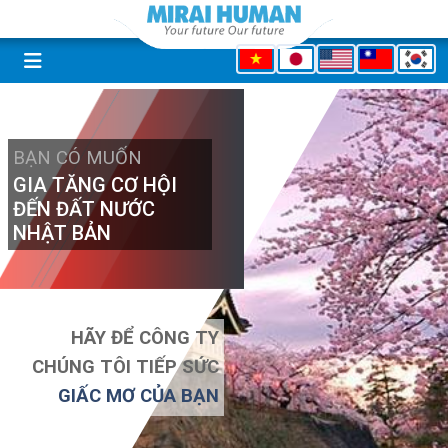
CÔNG TY TNHH NHÂN
LỰC
MIRAI
HỌC VIÊN
ĐĂNG KÝ TẠI
CÔNG TY ĐÃ
100%
CÓ VIỆC LÀM