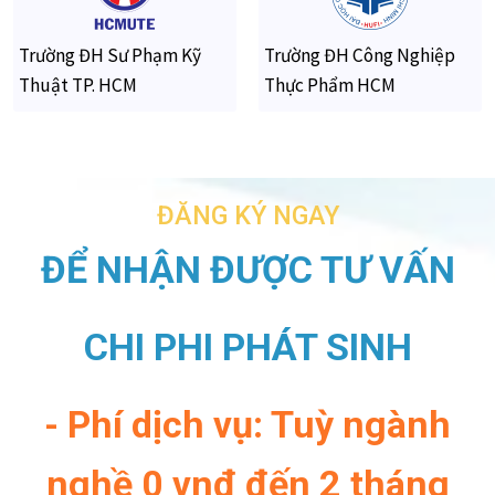
- Phí dịch vụ: Tuỳ ngành
nghề 0 vnđ đến 2 tháng
lương
- Phí đào tạo sơ cấp:
5,900,000 vnđ
ĐĂNG KÝ NGAY
TRANG CHỦ
GIỚI THIỆU