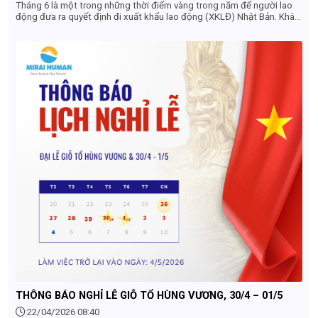
Tháng 6 là một trong những thời điểm vàng trong năm để người lao
động đưa ra quyết định đi xuất khẩu lao động (XKLĐ) Nhật Bản. Khác
với góc nhìn của khách du lịch (ngại mùa mưa), dưới góc độ tuyển
dụng và làm hồ sơ, tháng 6 sở hữu những lợi thế cực kỳ lớn về cả đơn
hàng, chi phí lẫn lộ trình thời gian. Dưới đây là những lý do vì sao bạn
nên chốt đơn hàng và làm hồ sơ XKLĐ Nhật Bản ngay trong tháng 6
THÔNG BÁO NGHỈ LỄ GIỖ TỔ HÙNG VƯƠNG, 30/4 – 01/5
22/04/2026 08:40