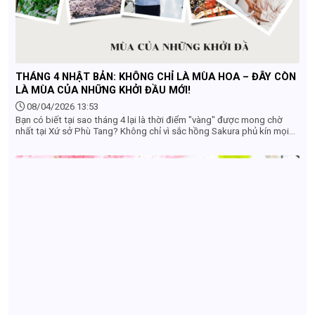
THÁNG 4 NHẬT BẢN: KHÔNG CHỈ LÀ MÙA HOA – ĐÂY CÒN
LÀ MÙA CỦA NHỮNG KHỞI ĐẦU MỚI!
08/04/2026 13:53
Bạn có biết tại sao tháng 4 lại là thời điểm "vàng" được mong chờ
nhất tại Xứ sở Phù Tang? Không chỉ vì sắc hồng Sakura phủ kín mọi
nẻo đường, tháng 4 còn mang một ý nghĩa cực kỳ đặc biệt – Mùa của
sự bắt đầu.