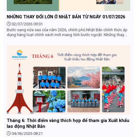
NHỮNG THAY ĐỔI LỚN Ở NHẬT BẢN TỪ NGÀY 01/07/2026
02/07/2026 09:01
Bước sang nửa sau của năm 2026, chính phủ Nhật Bản chính thức áp
dụng hàng loạt chính sách mới mang tính bước ngoặt. Những thay
đổi từ 01/07/2026 ở Nhật Bản không chỉ tác động mạnh mẽ đến
khách du lịch quốc tế mà còn ảnh hưởng trực tiếp đến cộng đồng
người lao động (TTS, Tokutei), du học sinh và các doanh nghiệp
nước ngoài tại đây. Dưới đây là 4 điểm mới quan trọng nhất bắt đầu
có hiệu lực mà bạn không thể bỏ qua.
Tháng 6: Thời điểm vàng thích hợp để tham gia Xuất khẩu
lao động Nhật Bản
04/06/2026 08:21