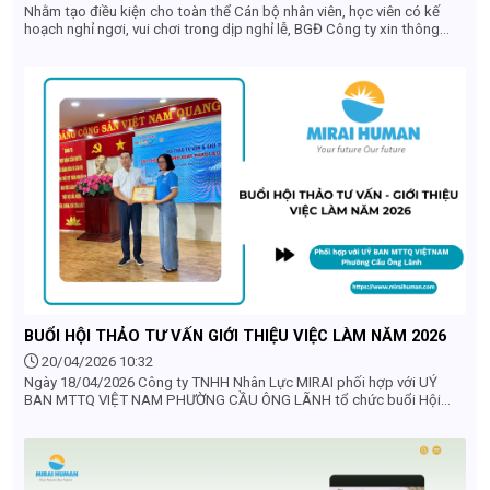
Nhằm tạo điều kiện cho toàn thể Cán bộ nhân viên, học viên có kế
hoạch nghỉ ngơi, vui chơi trong dịp nghỉ lễ, BGĐ Công ty xin thông
báo đến Quý khách hàng, Quý đối tác, Toàn thể nhân viên lịch nghỉ lễ
của Công ty
BUỔI HỘI THẢO TƯ VẤN GIỚI THIỆU VIỆC LÀM NĂM 2026
20/04/2026 10:32
Ngày 18/04/2026 Công ty TNHH Nhân Lực MIRAI phối hợp với UỶ
BAN MTTQ VIỆT NAM PHƯỜNG CẦU ÔNG LÃNH tổ chức buổi Hội
thảo tư vấn và giới thiệu việc làm cho người dân trên địa bàn phường
năm 2026