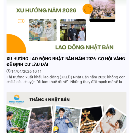
XU HƯỚNG LAO ĐỘNG NHẬT BẢN NĂM 2026: CƠ HỘI VÀNG
ĐỂ ĐỊNH CƯ LÂU DÀI
14/04/2026 10:11
Thị trường xuất khẩu lao động (XKLĐ) Nhật Bản năm 2026 không còn
chỉ là câu chuyện "đi làm thuê rồi về". Những thay đổi mạnh mẽ về luật
pháp và nhu cầu nhân lực đang mở ra lộ trình sự nghiệp bền vững hơn
cho lao động Việt Nam. Dưới đây là 5 xu hướng chủ đạo mà bạn
không thể bỏ qua.