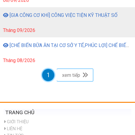
08/09/2026
[GIA CÔNG CƠ KHÍ] CÔNG VIỆC TIỆN KỸ THUẬT SỐ
Tháng 09/2026
[CHẾ BIẾN BỮA ĂN TẠI CƠ SỞ Y TẾ,PHÚC LỢI] CHẾ BIẾN BỮA ĂN TẠI CƠ SỞ Y TẾ, PHÚC LỢI
Tháng 08/2026
1
xem tiếp
TRANG CHỦ
GIỚI THIỆU
LIÊN HỆ