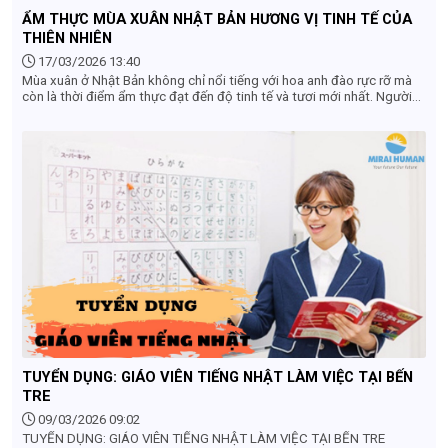
ẨM THỰC MÙA XUÂN NHẬT BẢN HƯƠNG VỊ TINH TẾ CỦA
THIÊN NHIÊN
17/03/2026 13:40
Mùa xuân ở Nhật Bản không chỉ nổi tiếng với hoa anh đào rực rỡ mà
còn là thời điểm ẩm thực đạt đến độ tinh tế và tươi mới nhất. Người
Nhật đặc biệt coi trọng tính mùa vụ (shun) – tức là thưởng thức
nguyên liệu vào đúng thời điểm ngon nhất trong năm. Vì vậy, ẩm thực
mùa xuân mang đến trải nghiệm nhẹ nhàng, thanh khiết nhưng đầy
chiều sâu.
TUYỂN DỤNG: GIÁO VIÊN TIẾNG NHẬT LÀM VIỆC TẠI BẾN
TRE
09/03/2026 09:02
TUYỂN DỤNG: GIÁO VIÊN TIẾNG NHẬT LÀM VIỆC TẠI BẾN TRE