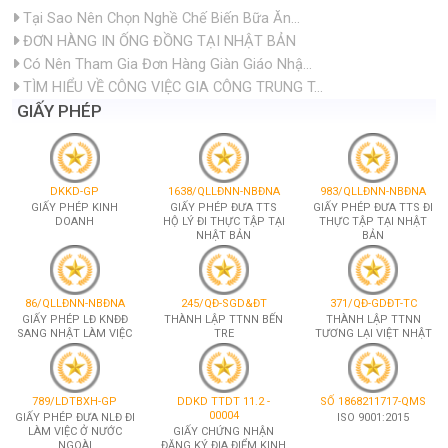
Tại Sao Nên Chọn Nghề Chế Biến Bữa Ăn...
ĐƠN HÀNG IN ỐNG ĐỒNG TẠI NHẬT BẢN
Có Nên Tham Gia Đơn Hàng Giàn Giáo Nhậ...
TÌM HIỂU VỀ CÔNG VIỆC GIA CÔNG TRUNG T...
GIẤY PHÉP
DKKD-GP
1638/QLLĐNN-NBĐNA
983/QLLĐNN-NBĐNA
GIẤY PHÉP KINH
GIẤY PHÉP ĐƯA TTS
GIẤY PHÉP ĐƯA TTS ĐI
DOANH
HỘ LÝ ĐI THỰC TẬP TẠI
THỰC TẬP TẠI NHẬT
NHẬT BẢN
BẢN
86/QLLĐNN-NBĐNA
245/QĐ-SGD&ĐT
371/QĐ-GDĐT-TC
GIẤY PHÉP LĐ KNĐĐ
THÀNH LẬP TTNN BẾN
THÀNH LẬP TTNN
SANG NHẬT LÀM VIỆC
TRE
TƯƠNG LẠI VIỆT NHẬT
789/LDTBXH-GP
DDKD TTDT 11.2 -
SỐ 1868211717-QMS
00004
GIẤY PHÉP ĐƯA NLĐ ĐI
ISO 9001:2015
LÀM VIỆC Ở NƯỚC
GIẤY CHỨNG NHẬN
NGOÀI
ĐĂNG KÝ ĐỊA ĐIỂM KINH