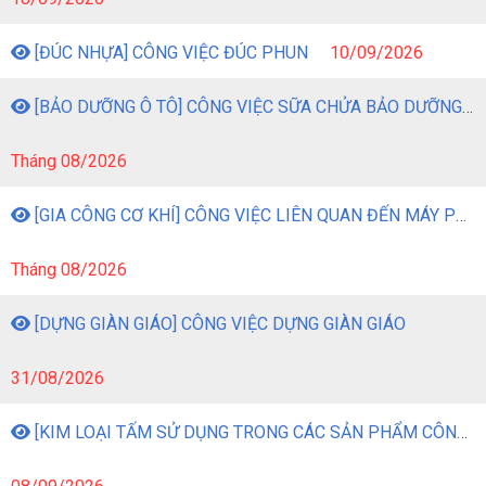
[ĐÚC NHỰA] CÔNG VIỆC ĐÚC PHUN
10/09/2026
[BẢO DƯỠNG Ô TÔ] CÔNG VIỆC SỮA CHỬA BẢO DƯỠNG Ô TÔ
Tháng 08/2026
[GIA CÔNG CƠ KHÍ] CÔNG VIỆC LIÊN QUAN ĐẾN MÁY PHAY
Tháng 08/2026
[DỰNG GIÀN GIÁO] CÔNG VIỆC DỰNG GIÀN GIÁO
31/08/2026
[KIM LOẠI TẤM SỬ DỤNG TRONG CÁC SẢN PHẨM CÔNG NGHIỆP] CÔNG VIỆC GIA CÔNG KIM LOẠI TẤM BẰNG MÁY MÓC