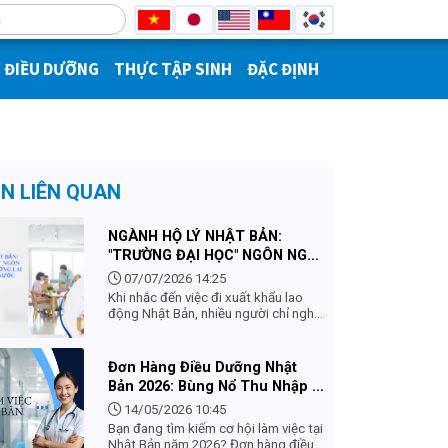
ĐIỀU DƯỠNG
THỰC TẬP SINH
ĐẶC ĐỊNH
IN LIÊN QUAN
NGÀNH HỘ LÝ NHẬT BẢN:
"TRƯỜNG ĐẠI HỌC" NGÔN NGỮ
ĐẮT GIÁ VÀ TƯƠNG LAI RỘNG
07/07/2026 14:25
MỞ KHI VỀ NƯỚC
Khi nhắc đến việc đi xuất khẩu lao
động Nhật Bản, nhiều người chỉ nghĩ
đến số tiền tích lũy được sau vài
năm. Thế nhưng, có một ngành nghề
mang lại "tài sản vô hình" có giá trị
Đơn Hàng Điều Dưỡng Nhật
lớn hơn gấp nhiều lần tiền bạc – đó
Bản 2026: Bùng Nổ Thu Nhập &
chính là Ngành Hộ lý. Nếu các ngành
Chính Sách Mới
công xưởng hay xây dựng chỉ giúp
14/05/2026 10:45
bạn thạo tay nghề, thì ngành Hộ lý
Bạn đang tìm kiếm cơ hội làm việc tại
chính là một "học viện ngôn ngữ"
Nhật Bản năm 2026? Đơn hàng điều