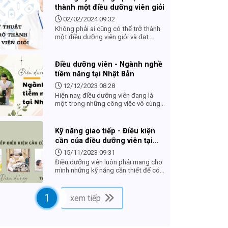
vì tuổi già và bệnh tật. Vì thế, một
thành một điều dưỡng viên giỏi
Điều dưỡng viên luôn phải mang
trong mình những phẩm chất đáng
02/02/2024 09:32
quý của một người làm ngành y tế
Không phải ai cũng có thể trở thành
“Lương y như từ mẫu”
một điều dưỡng viên giỏi và đạt
chuẩn. Trong bài viết này, chúng tôi
gửi đến những kỹ thuật giúp bạn trở
thành một điều dưỡng viên giỏi, sẽ
Điều dưỡng viên - Ngành nghề
giúp ích rất nhiều cho các bạn trong
tiềm năng tại Nhật Bản
quá trình hoàn thành công việc của
mình.
12/12/2023 08:28
Hiện nay, điều dưỡng viên đang là
một trong những công việc vô cùng
“hot”, thu hút nhiều lao động trẻ. Do
tình trạng già hoá dân số tại Nhật
Bản ngày càng trầm trọng nên điều
Kỹ năng giao tiếp - Điều kiện
dưỡng viên đang là đơn hàng tiềm
cần của điều dưỡng viên tại
năng.
Nhật
15/11/2023 09:31
Điều dưỡng viên luôn phải mang cho
mình những kỹ năng cần thiết để có
thể chăm sóc cho người bệnh, người
già một cách tốt nhất, đặc biệt là kỹ
năng giao tiếp.
1
xem tiếp