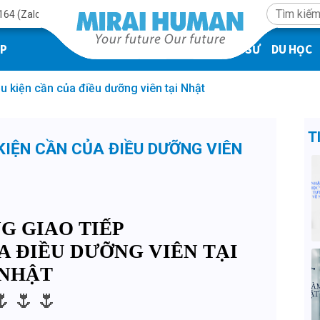
164 (Zalo)
ÁP
KỸ SƯ
DU HỌC
ều kiện cần của điều dưỡng viên tại Nhật
T
 KIỆN CẦN CỦA ĐIỀU DƯỠNG VIÊN
G GIAO TIẾP
A ĐIỀU DƯỠNG VIÊN TẠI
NHẬT
🌷🌷🌷