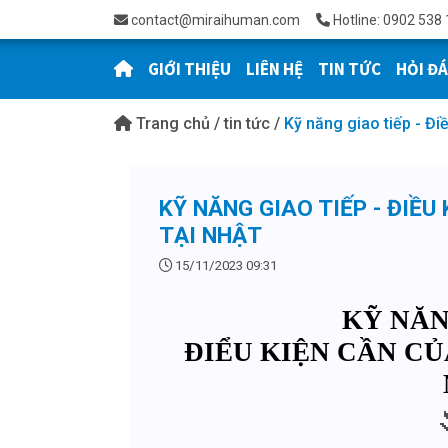
contact@miraihuman.com
Hotline: 0902 538 
GIỚI THIỆU
LIÊN HỆ
TIN TỨC
HỎI Đ
Trang chủ
/
tin tức
/
Kỹ năng giao tiếp - Đi
KỸ NĂNG GIAO TIẾP - ĐIỀU
TẠI NHẬT
15/11/2023 09:31
KỸ NĂN
ĐIỂU KIỆN CẦN CỦ