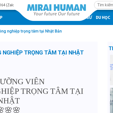
164 (Zalo)
ÁP
KỸ SƯ
DU HỌC
ng nghiệp trọng tâm tại Nhật Bản
T
G NGHIỆP TRỌNG TÂM TẠI NHẬT
DƯỠNG VIÊN
HIỆP TRỌNG TÂM TẠI
NHẬT
🌸🌸🌸