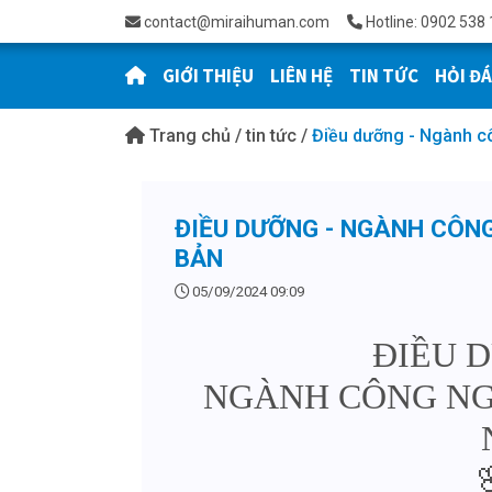
contact@miraihuman.com
Hotline: 0902 538 
GIỚI THIỆU
LIÊN HỆ
TIN TỨC
HỎI Đ
Trang chủ
/
tin tức
/
Điều dưỡng - Ngành cô
ĐIỀU DƯỠNG - NGÀNH CÔN
BẢN
05/09/2024 09:09
ĐIỀU 
NGÀNH CÔNG NG