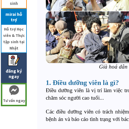
sinh
mirai hỗ
trợ
Hỗ trợ Học
viên & Thực
tập sinh tại
Nhật
Già hoá dân 
đăng ký
ngay
1. Điều dưỡng viên là gì?
Điều dưỡng viên là vị trí làm việc t
chăm sóc người cao tuổi...
Tư vấn ngay
Các điều dưỡng viên có trách nhiệm
bệnh án và báo cáo tình trạng với bá