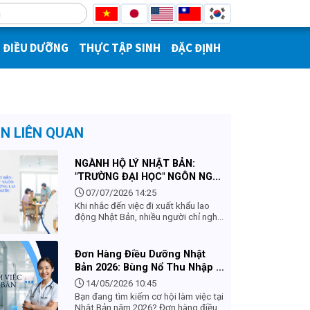
ĐIỀU DƯỠNG
THỰC TẬP SINH
ĐẶC ĐỊNH
IN LIÊN QUAN
NGÀNH HỘ LÝ NHẬT BẢN:
"TRƯỜNG ĐẠI HỌC" NGÔN NGỮ
ĐẮT GIÁ VÀ TƯƠNG LAI RỘNG
07/07/2026 14:25
MỞ KHI VỀ NƯỚC
Khi nhắc đến việc đi xuất khẩu lao
động Nhật Bản, nhiều người chỉ nghĩ
đến số tiền tích lũy được sau vài
năm. Thế nhưng, có một ngành nghề
mang lại "tài sản vô hình" có giá trị
Đơn Hàng Điều Dưỡng Nhật
lớn hơn gấp nhiều lần tiền bạc – đó
Bản 2026: Bùng Nổ Thu Nhập &
chính là Ngành Hộ lý. Nếu các ngành
Chính Sách Mới
công xưởng hay xây dựng chỉ giúp
14/05/2026 10:45
bạn thạo tay nghề, thì ngành Hộ lý
Bạn đang tìm kiếm cơ hội làm việc tại
chính là một "học viện ngôn ngữ"
Nhật Bản năm 2026? Đơn hàng điều