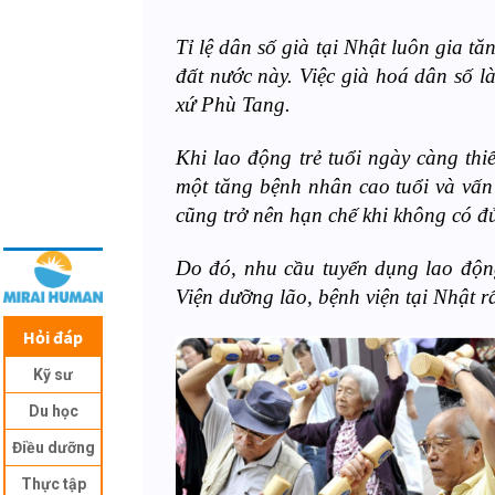
Tỉ lệ dân số già tại Nhật luôn gia t
đất nước này. Việc già hoá dân số là
xứ Phù Tang.
Khi lao động trẻ tuổi ngày càng thi
một tăng bệnh nhân cao tuổi và vấn
cũng trở nên hạn chế khi không có đ
Do đó, nhu cầu tuyển dụng lao động
Viện dưỡng lão, bệnh viện tại Nhật r
Hỏi đáp
Kỹ sư
Du học
Điều dưỡng
Thực tập