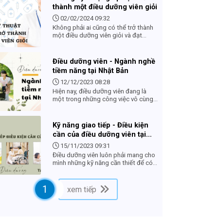
vì tuổi già và bệnh tật. Vì thế, một
thành một điều dưỡng viên giỏi
Điều dưỡng viên luôn phải mang
trong mình những phẩm chất đáng
02/02/2024 09:32
quý của một người làm ngành y tế
Không phải ai cũng có thể trở thành
“Lương y như từ mẫu”
một điều dưỡng viên giỏi và đạt
chuẩn. Trong bài viết này, chúng tôi
gửi đến những kỹ thuật giúp bạn trở
thành một điều dưỡng viên giỏi, sẽ
Điều dưỡng viên - Ngành nghề
giúp ích rất nhiều cho các bạn trong
tiềm năng tại Nhật Bản
quá trình hoàn thành công việc của
mình.
12/12/2023 08:28
Hiện nay, điều dưỡng viên đang là
một trong những công việc vô cùng
“hot”, thu hút nhiều lao động trẻ. Do
tình trạng già hoá dân số tại Nhật
Bản ngày càng trầm trọng nên điều
Kỹ năng giao tiếp - Điều kiện
dưỡng viên đang là đơn hàng tiềm
cần của điều dưỡng viên tại
năng.
Nhật
15/11/2023 09:31
Điều dưỡng viên luôn phải mang cho
mình những kỹ năng cần thiết để có
thể chăm sóc cho người bệnh, người
già một cách tốt nhất, đặc biệt là kỹ
năng giao tiếp.
1
xem tiếp