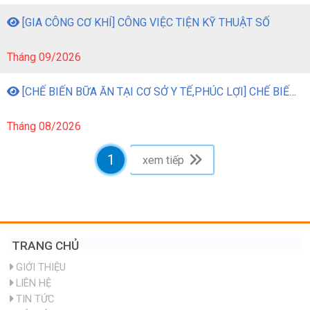
[GIA CÔNG CƠ KHÍ] CÔNG VIỆC TIỆN KỸ THUẬT SỐ
Tháng 09/2026
[CHẾ BIẾN BỮA ĂN TẠI CƠ SỞ Y TẾ,PHÚC LỢI] CHẾ BIẾN BỮA ĂN TẠI CƠ SỞ Y TẾ, PHÚC LỢI
Tháng 08/2026
1
xem tiếp
TRANG CHỦ
GIỚI THIỆU
LIÊN HỆ
TIN TỨC