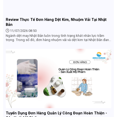
Review Thực Tế Đơn Hàng Dệt Kim, Nhuộm Vải Tại Nhật
Bản
11/07/2026 08:50
Ngành dệt may Nhật Bản luôn trong tình trạng khát nhân lực trầm
trọng. Trong số đó, đơn hàng nhuộm vải và dệt kim tại Nhật Bản đang
trở thành lựa chọn hàng đầu của nhiều lao động Việt Nam nhờ mức
thu nhập ổn định, việc làm thêm nhiều và điều kiện tuyển dụng không
quá khắt khe. Nếu bạn đang tìm hiểu về công việc này để đi xuất khẩu
lao động Nhật Bản, bài viết dưới đây sẽ cung cấp cho bạn cái nhìn
thực tế và chi tiết nhất.
Tuyển Dụng Đơn Hàng Quản Lý Công Đoạn Hoàn Thiện -