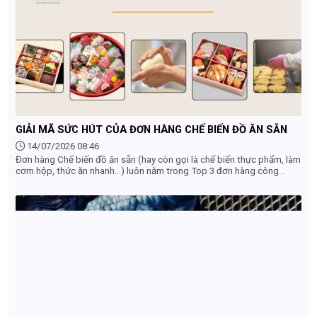
này.
GIẢI MÃ SỨC HÚT CỦA ĐƠN HÀNG CHẾ BIẾN ĐỒ ĂN SẴN
14/07/2026 08:46
Đơn hàng Chế biến đồ ăn sẵn (hay còn gọi là chế biến thực phẩm, làm
cơm hộp, thức ăn nhanh...) luôn nằm trong Top 3 đơn hàng công
xưởng được săn đón nhất khi đi XKLĐ Nhật Bản. Nếu bạn đang băn
khoăn có nên lựa chọn đơn hàng này hay không, dưới đây là những lý
do cốt lõi giải mã sức hút của ngành chế biến đồ ăn sẵn tại Nhật