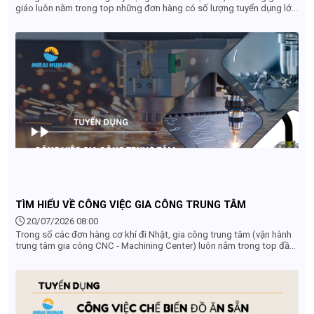
giáo luôn nằm trong top những đơn hàng có số lượng tuyển dụng lớn
nhất và chi phí đi thấp nhất. Tuy nhiên, nhiều lao động vẫn còn e ngại
vì đóng mác "việc nặng lương thấp". Liệu thực tế có phải như vậy? Có
nên đi đơn hàng giàn giáo Nhật Bản không? Hãy cùng tìm hiểu chi tiết
từ mức lương, chế độ đãi ngộ đến điều kiện thực tế qua bài viết dưới
đây.
TÌM HIỂU VỀ CÔNG VIỆC GIA CÔNG TRUNG TÂM
20/07/2026 08:00
Trong số các đơn hàng cơ khí đi Nhật, gia công trung tâm (vận hành
trung tâm gia công CNC - Machining Center) luôn nằm trong top đầu
những ngành nghề "khát" nhân lực nhất. Đây được mệnh danh là đơn
hàng "vàng" dành cho lao động Việt Nam nhờ mức thu nhập hấp dẫn,
môi trường làm việc sạch sẽ, không tốn sức lực và cơ hội phát triển
nghề nghiệp vượt trội sau khi về nước. Vậy công việc gia công trung
tâm ở Nhật Bản cụ thể là làm gì? Điều kiện tuyển dụng và mức lương
thực tế ra sao? Hãy cùng tìm hiểu chi tiết từ A-Z ngay trong bài viết