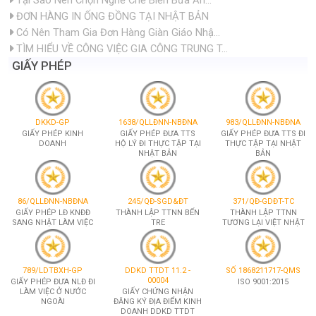
Tại Sao Nên Chọn Nghề Chế Biến Bữa Ăn...
ĐƠN HÀNG IN ỐNG ĐỒNG TẠI NHẬT BẢN
Có Nên Tham Gia Đơn Hàng Giàn Giáo Nhậ...
TÌM HIỂU VỀ CÔNG VIỆC GIA CÔNG TRUNG T...
GIẤY PHÉP
DKKD-GP
1638/QLLĐNN-NBĐNA
983/QLLĐNN-NBĐNA
GIẤY PHÉP KINH
GIẤY PHÉP ĐƯA TTS
GIẤY PHÉP ĐƯA TTS ĐI
DOANH
HỘ LÝ ĐI THỰC TẬP TẠI
THỰC TẬP TẠI NHẬT
NHẬT BẢN
BẢN
86/QLLĐNN-NBĐNA
245/QĐ-SGD&ĐT
371/QĐ-GDĐT-TC
GIẤY PHÉP LĐ KNĐĐ
THÀNH LẬP TTNN BẾN
THÀNH LẬP TTNN
SANG NHẬT LÀM VIỆC
TRE
TƯƠNG LẠI VIỆT NHẬT
789/LDTBXH-GP
DDKD TTDT 11.2 -
SỐ 1868211717-QMS
00004
GIẤY PHÉP ĐƯA NLĐ ĐI
ISO 9001:2015
LÀM VIỆC Ở NƯỚC
GIẤY CHỨNG NHẬN
NGOÀI
ĐĂNG KÝ ĐỊA ĐIỂM KINH
DOANH DDKD TTDT