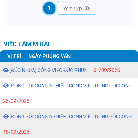
trên cao có nguy hiểm không?", "Công việc có vất vả lắm không?" hay
"Thu nhập thực tế nhận về là bao nhiêu?". Bài viết này sẽ review chi
1
xem tiếp
tiết và khách quan nhất về đơn hàng lợp mái ngói ở Nhật Bản để giúp
bạn có cái nhìn chuẩn xác trước khi quyết định nộp hồ sơ.
VIỆC LÀM MIRAI
VỊ TRÍ
NGÀY PHỎNG VẤN
[ĐÚC NHỰA] CÔNG VIỆC ĐÚC PHUN
01/09/2026
[ĐÓNG GÓI CÔNG NGHIỆP] CÔNG VIỆC ĐÓNG GÓI CÔNG NGHIỆP
26/09/2026
[ĐÓNG GÓI CÔNG NGHIỆP] CÔNG VIỆC ĐÓNG GÓI CÔNG NGHIỆP
18/09/2026