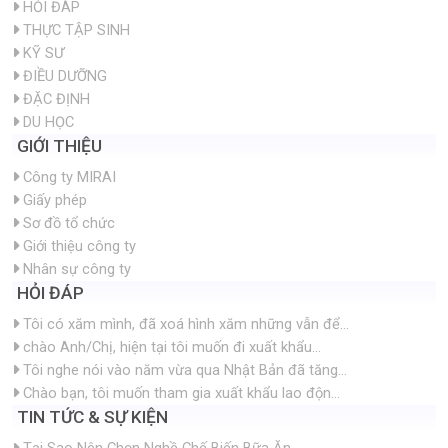
HỎI ĐÁP
THỰC TẬP SINH
KỸ SƯ
ĐIỀU DƯỠNG
ĐẶC ĐỊNH
DU HỌC
GIỚI THIỆU
Công ty MIRAI
Giấy phép
Sơ đồ tổ chức
Giới thiệu công ty
Nhân sự công ty
HỎI ĐÁP
Tôi có xăm mình, đã xoá hình xăm những vẫn để...
chào Anh/Chị, hiện tại tôi muốn đi xuất khẩu...
Tôi nghe nói vào năm vừa qua Nhật Bản đã tăng...
Chào bạn, tôi muốn tham gia xuất khẩu lao độn...
TIN TỨC & SỰ KIỆN