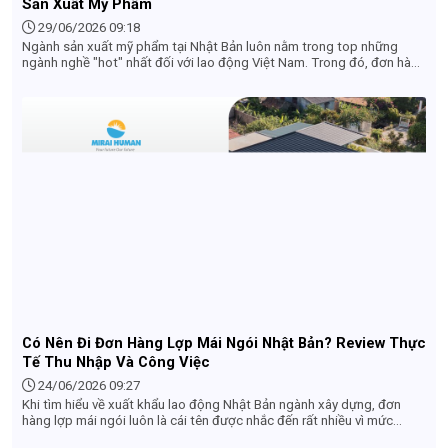
Sản Xuất Mỹ Phẩm
29/06/2026 09:18
Ngành sản xuất mỹ phẩm tại Nhật Bản luôn nằm trong top những
ngành nghề "hot" nhất đối với lao động Việt Nam. Trong đó, đơn hàng
Quản lý công đoạn hoàn thiện nổi lên như một điểm sáng nhờ môi
trường làm việc sạch sẽ, công việc không quá nặng nhọc và cơ hội
thăng tiến tốt. Nếu bạn đang tìm kiếm một công việc ổn định tại Nhật
với mức lương hấp dẫn, hãy cùng tìm hiểu chi tiết về đơn hàng này
qua bài viết dưới đây.
Có Nên Đi Đơn Hàng Lợp Mái Ngói Nhật Bản? Review Thực
Tế Thu Nhập Và Công Việc
24/06/2026 09:27
Khi tìm hiểu về xuất khẩu lao động Nhật Bản ngành xây dựng, đơn
hàng lợp mái ngói luôn là cái tên được nhắc đến rất nhiều vì mức
lương hấp dẫn. Tuy nhiên, nhiều lao động vẫn còn e ngại: "Làm việc