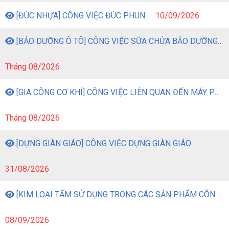
[ĐÚC NHỰA] CÔNG VIỆC ĐÚC PHUN
10/09/2026
[BẢO DƯỠNG Ô TÔ] CÔNG VIỆC SỮA CHỬA BẢO DƯỠNG Ô TÔ
Tháng 08/2026
[GIA CÔNG CƠ KHÍ] CÔNG VIỆC LIÊN QUAN ĐẾN MÁY PHAY
Tháng 08/2026
[DỰNG GIÀN GIÁO] CÔNG VIỆC DỰNG GIÀN GIÁO
31/08/2026
[KIM LOẠI TẤM SỬ DỤNG TRONG CÁC SẢN PHẨM CÔNG NGHIỆP] CÔNG VIỆC GIA CÔNG KIM LOẠI TẤM BẰNG MÁY MÓC
08/09/2026